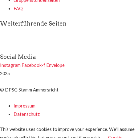
Gruppenstundenzeiten
FAQ
Weiterführende Seiten
Social Media
Instagram
Facebook-f
Envelope
2025
© DPSG Stamm Ammersricht
Impressum
Datenschutz
This website uses cookies to improve your experience. We'll assume
you're ok with this, but you can opt-out if you wish.
Cookie